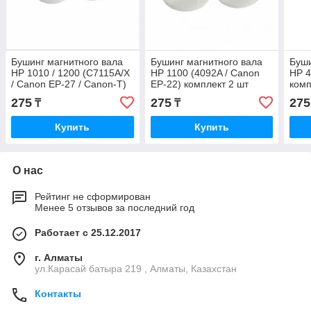
Бушинг магнитного вала
Бушинг магнитного вала
Буши
HP 1010 / 1200 (C7115A/X
HP 1100 (4092A / Canon
HP 4
/ Canon EP-27 / Canon-T)
EP-22) комплект 2 шт
комп
комплект 2 шт
275
275
275
₸
₸
Купить
Купить
О нас
Рейтинг не сформирован
Менее 5 отзывов за последний год
Работает с 25.12.2017
г. Алматы
ул.Карасай батыра 219 , Алматы, Казахстан
Контакты