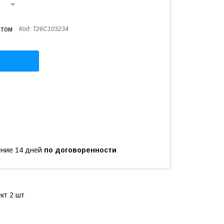
птом
Код:
T26C103234
чение 14 дней
по договоренности
кт 2 шт