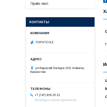
Прайс лист
Х
КОНТАКТЫ
TOPSTO.KZ
П
И
ул.Карасай батыра 219, Алматы,
Казахстан
+7 (747) 839-25-21
WhatsApp и звонки принимаем