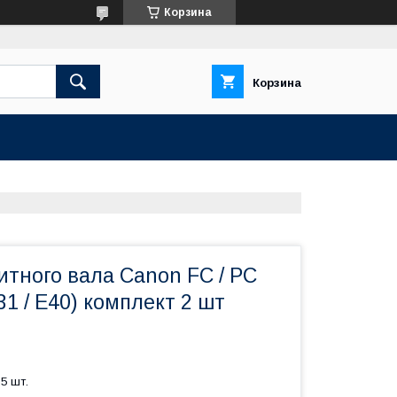
Корзина
Корзина
тного вала Canon FC / PC
E31 / E40) комплект 2 шт
5 шт.