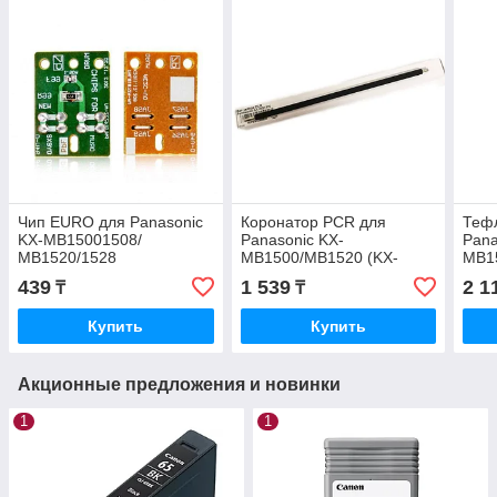
Чип EURO для Panasonic
Коронатор PCR для
Теф
KX-MB15001508/
Panasonic KX-
Pana
MB1520/1528
MB1500/MB1520 (KX-
MB1
(FAT410/400) 2 5K
FAT400)
(KX-
439
1 539
2 1
₸
₸
Купить
Купить
Акционные предложения и новинки
1
1