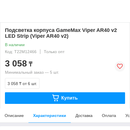
Подсветка корпуса GameMax Viper AR40 v2
LED Strip (Viper AR40 v2)
В наличии
Код: T22M12466
Только опт
3 058
₸
Минимальный заказ — 5 шт.
3 058 ₸
от 6 шт.
Купить
Описание
Характеристики
Доставка
Оплата
Ус