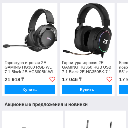
Гарнитура игровая 2E
Гарнитура игровая 2E
Креп
GAMING HG360 RGB WL
GAMING HG350 RGB USB
пово
7.1 Black 2E-HG360BK-WL
7.1 Black 2E-HG350BK-7.1
55" 
50 к
21 918
17 046
17 
₸
₸
2E2
Купить
Купить
Акционные предложения и новинки