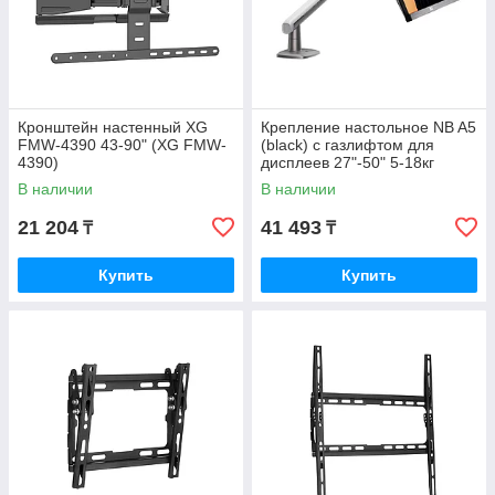
Кронштейн настенный XG
Крепление настольное NB A5
FMW-4390 43-90" (XG FMW-
(black) с газлифтом для
4390)
дисплеев 27"-50" 5-18кг
VESA: 75-100 черное
В наличии
В наличии
21 204
41 493
₸
₸
Купить
Купить