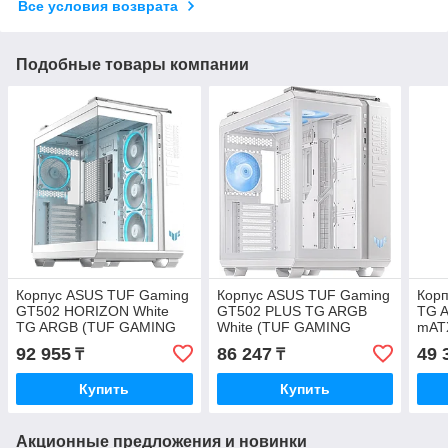
Все условия возврата
Подобные товары компании
Корпус ASUS TUF Gaming
Корпус ASUS TUF Gaming
Кор
GT502 HORIZON White
GT502 PLUS TG ARGB
TG 
TG ARGB (TUF GAMING
White (TUF GAMING
mAT
GT502 HORIZON TG
GT502 PLUS TG ARGB
B19
92 955
86 247
49 
₸
₸
ARGB WHITE)
WHITE)
Купить
Купить
Акционные предложения и новинки