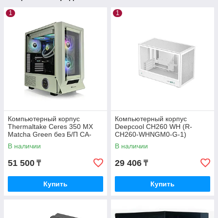
1
1
Компьютерный корпус
Компьютерный корпус
Thermaltake Ceres 350 MX
Deepcool CH260 WH (R-
Matcha Green без Б/П CA-
CH260-WHNGM0-G-1)
1Z3-00MEWN-00
В наличии
В наличии
51 500
29 406
₸
₸
Купить
Купить