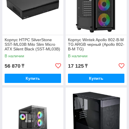
Корпус HTPC SilverStone
Корпус Wintek Apollo 802-B-M
SST-ML03B Milo Slim Micro
TG ARGB черный (Apollo 802-
ATX Silent Black (SST-ML03B)
B-M TG)
В наличии
В наличии
56 870
17 125
₸
₸
Купить
Купить