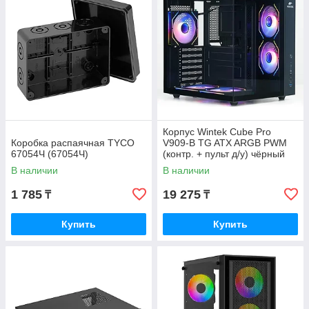
Корпус Wintek Cube Pro
Коробка распаячная TYCO
V909-B TG ATX ARGB PWM
67054Ч (67054Ч)
(контр. + пульт д/у) чёрный
В наличии
В наличии
1 785
19 275
₸
₸
Купить
Купить