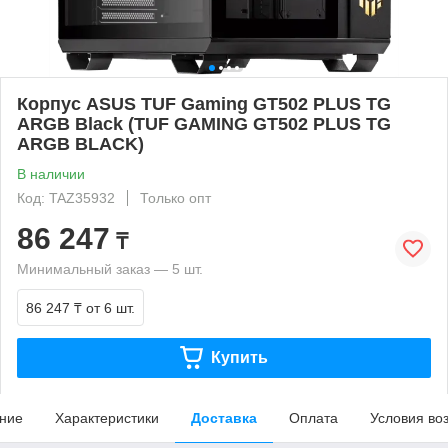
Корпус ASUS TUF Gaming GT502 PLUS TG
ARGB Black (TUF GAMING GT502 PLUS TG
ARGB BLACK)
В наличии
Код: TAZ35932
Только опт
86 247
₸
Минимальный заказ — 5 шт.
86 247 ₸
от 6 шт.
Купить
ние
Характеристики
Доставка
Оплата
Условия во