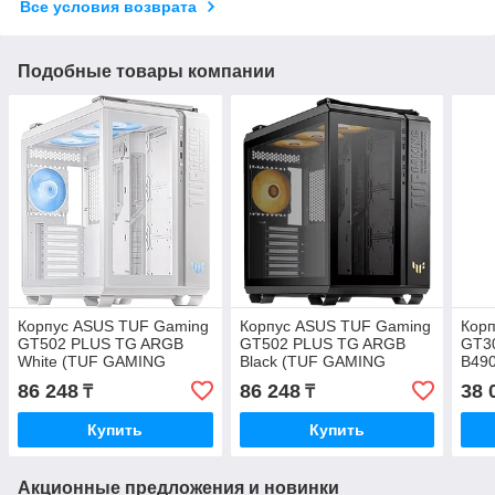
Все условия возврата
Подобные товары компании
Корпус ASUS TUF Gaming
Корпус ASUS TUF Gaming
Корп
GT502 PLUS TG ARGB
GT502 PLUS TG ARGB
GT3
White (TUF GAMING
Black (TUF GAMING
B49
GT502 PLUS TG ARGB
GT502 PLUS TG ARGB
86 248
86 248
38 
₸
₸
WHITE)
BLACK)
Купить
Купить
Акционные предложения и новинки