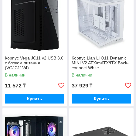
Корпус Vega JC11 v2 USB 3.0
Корпус Lian Li O11 Dynamic
с блоком питания
MINI V2 ATX/mATX/ITX Back-
(VGJC11V4)
connect White
(G99.O11DMIV2W.00)
В наличии
В наличии
11 572
37 929
₸
₸
Купить
Купить