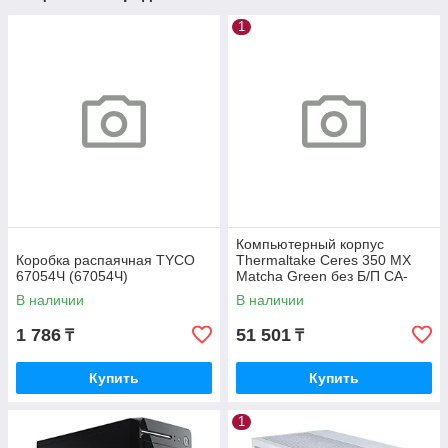
1
Компьютерный корпус
Коробка распаячная TYCO
Thermaltake Ceres 350 MX
67054Ч (67054Ч)
Matcha Green без Б/П CA-
1Z3-00MEWN-00
В наличии
В наличии
1 786
51 501
₸
₸
Купить
Купить
1