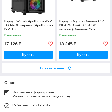
Корпус Wintek Apollo 802-B-M
Корпус Ocypus Gamma C54
TG ARGB черный (Apollo 802-
BK ARGB mATX 3xUSB
B-M TG)
черный (Gamma-C54-
BKD300XX-GL)
В наличии
В наличии
17 126
18 245
₸
₸
Купить
Купить
Показать ещё
О нас
Рейтинг не сформирован
Менее 5 отзывов за последний год
Работает с 25.12.2017