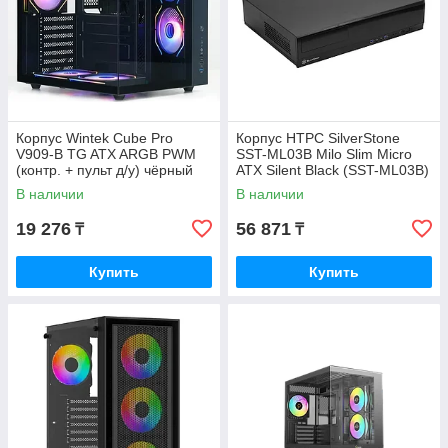
Корпус Wintek Cube Pro
Корпус HTPC SilverStone
V909-B TG ATX ARGB PWM
SST-ML03B Milo Slim Micro
(контр. + пульт д/у) чёрный
ATX Silent Black (SST-ML03B)
В наличии
В наличии
19 276
56 871
₸
₸
Купить
Купить