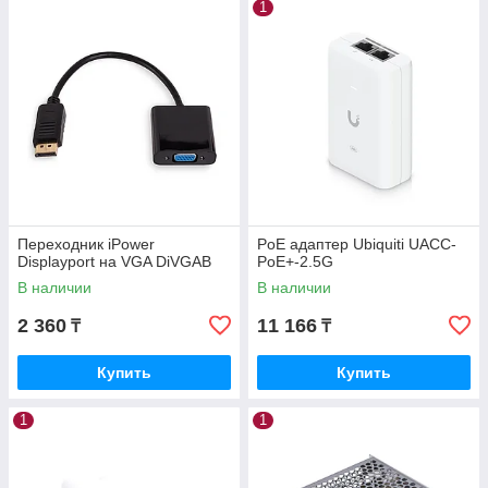
1
Переходник iPower
PoE адаптер Ubiquiti UACC-
Displayport на VGA DiVGAB
PoE+-2.5G
В наличии
В наличии
2 360
11 166
₸
₸
Купить
Купить
1
1