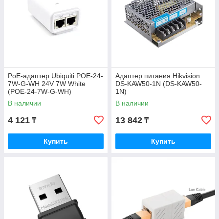
PoE-адаптер Ubiquiti POE-24-
Адаптер питания Hikvision
7W-G-WH 24V 7W White
DS-KAW50-1N (DS-KAW50-
(POE-24-7W-G-WH)
1N)
В наличии
В наличии
4 121
13 842
₸
₸
Купить
Купить