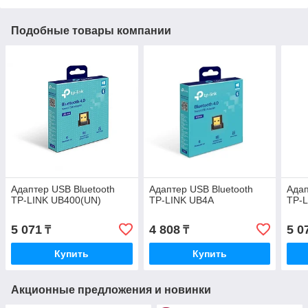
Подобные товары компании
Адаптер USB Bluetooth
Адаптер USB Bluetooth
Адап
TP-LINK UB400(UN)
TP-LINK UB4A
TP-
5 071
4 808
5 0
₸
₸
Купить
Купить
Акционные предложения и новинки