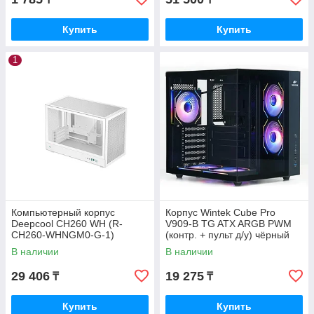
Купить
Купить
1
Компьютерный корпус
Корпус Wintek Cube Pro
Deepcool CH260 WH (R-
V909-B TG ATX ARGB PWM
CH260-WHNGM0-G-1)
(контр. + пульт д/у) чёрный
В наличии
В наличии
29 406
19 275
₸
₸
Купить
Купить