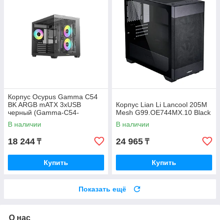
Корпус Ocypus Gamma C54
BK ARGB mATX 3xUSB
Корпус Lian Li Lancool 205M
черный (Gamma-C54-
Mesh G99.OE744MX.10 Black
BKD300XX-GL)
В наличии
В наличии
18 244
24 965
₸
₸
Купить
Купить
Показать ещё
О нас