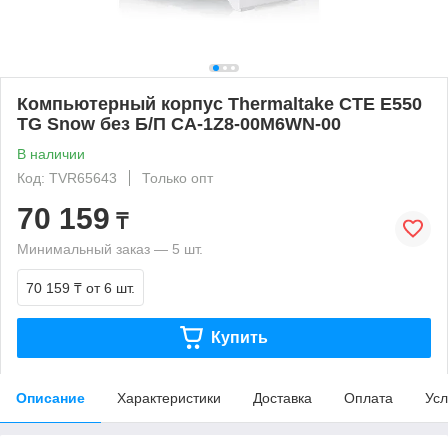
Компьютерный корпус Thermaltake CTE E550
TG Snow без Б/П CA-1Z8-00M6WN-00
В наличии
Код: TVR65643
Только опт
70 159
₸
Минимальный заказ — 5 шт.
70 159 ₸
от 6 шт.
Купить
Описание
Характеристики
Доставка
Оплата
Усл