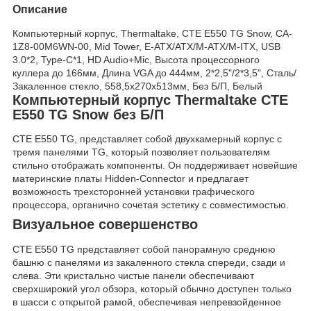
Описание
Компьютерный корпус, Thermaltake, CTE E550 TG Snow, CA-
1Z8-00M6WN-00, Mid Tower, E-ATX/ATX/M-ATX/M-ITX, USB
3.0*2, Type-C*1, HD Audio+Mic, Высота процессорного
куллера до 166мм, Длина VGA до 444мм, 2*2,5"/2*3,5", Сталь/
Закаленное стекло, 558,5х270х513мм, Без Б/П, Белый
Компьютерный корпус Thermaltake CTE
E550 TG Snow без Б/П
CTE E550 TG, представляет собой двухкамерный корпус с
тремя панелями TG, который позволяет пользователям
стильно отображать компоненты. Он поддерживает новейшие
материнские платы Hidden-Connector и предлагает
возможность трехсторонней установки графического
процессора, органично сочетая эстетику с совместимостью.
Визуальное совершенство
CTE E550 TG представляет собой панорамную среднюю
башню с панелями из закаленного стекла спереди, сзади и
слева. Эти кристально чистые панели обеспечивают
сверхширокий угол обзора, который обычно доступен только
в шасси с открытой рамой, обеспечивая непревзойденное