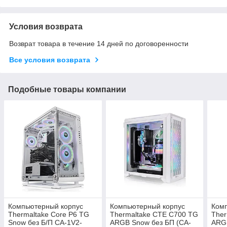
Условия возврата
Возврат товара в течение 14 дней по договоренности
Все условия возврата
Подобные товары компании
Компьютерный корпус
Компьютерный корпус
Ком
Thermaltake Core P6 TG
Thermaltake CTE C700 TG
Ther
Snow без Б/П CA-1V2-
ARGB Snow без БП (CA-
ARGB