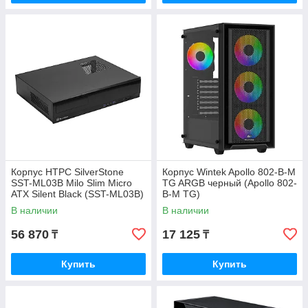
Корпус HTPC SilverStone
Корпус Wintek Apollo 802-B-M
SST-ML03B Milo Slim Micro
TG ARGB черный (Apollo 802-
ATX Silent Black (SST-ML03B)
B-M TG)
В наличии
В наличии
56 870
17 125
₸
₸
Купить
Купить