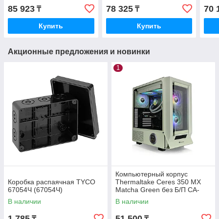
00M6WN-00
1X7-00F6WN-01)
00F
85 923
78 325
70 
₸
₸
Купить
Купить
Акционные предложения и новинки
1
Компьютерный корпус
Коробка распаячная TYCO
Thermaltake Ceres 350 MX
67054Ч (67054Ч)
Matcha Green без Б/П CA-
1Z3-00MEWN-00
В наличии
В наличии
1 785
51 500
₸
₸