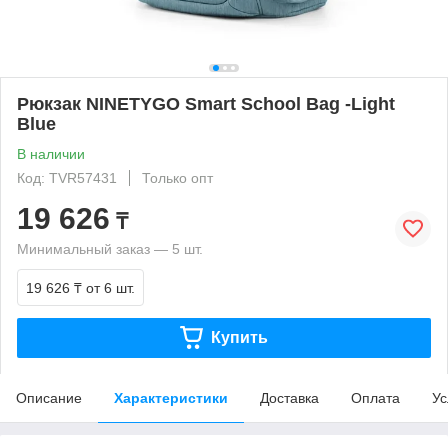
Рюкзак NINETYGO Smart School Bag -Light
Blue
В наличии
Код: TVR57431
Только опт
19 626
₸
Минимальный заказ — 5 шт.
19 626 ₸
от 6 шт.
Купить
Описание
Характеристики
Доставка
Оплата
Ус