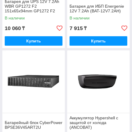
Батарея для UPS 12V 7.2Ah
WBR GP1272 F2
Батарея для ИБП Energenie
151x65x94mm GP1272 F2
12V 7.2Ah (BAT-12V7.2AH)
В наличии
В наличии
10 060
7 915
₸
₸
Купить
Купить
Аккумулятор Hypershell с
Батарейный блок CyberPower
защитой от холода
BPSE36V45ART2U
(ANCOBAT)