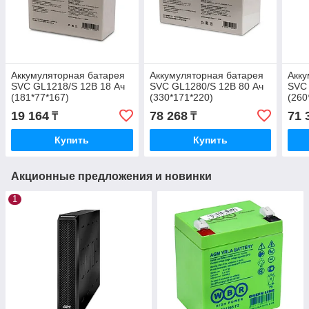
Аккумуляторная батарея
Аккумуляторная батарея
Акку
SVC GL1218/S 12В 18 Ач
SVC GL1280/S 12В 80 Ач
SVC 
(181*77*167)
(330*171*220)
(260
19 164
78 268
71 
₸
₸
Купить
Купить
Акционные предложения и новинки
1