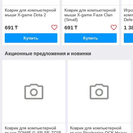
Коврик для компьютерной
Коврик для компьютерной
Игро
мыши X-game Dota 2
мыши X-game Faze Clan
ком
(Small)
Defe
691
691
1 3
₸
₸
Купить
Купить
Акционные предложения и новинки
Коврик для компьютерной
Коврик для компьютерной
мыши ZOWIE G-SR-SE-ZC05
мыши Steelseries QCK Heavy