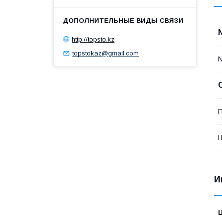
http://topsto.kz
topstokaz@gmail.com
П
И