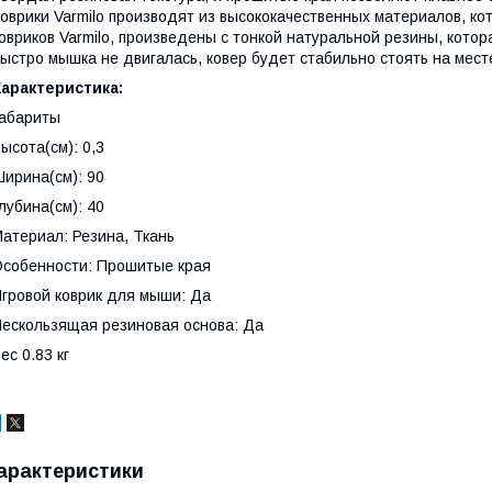
оврики Varmilo производят из высококачественных материалов, ко
овриков Varmilo, произведены с тонкой натуральной резины, кото
ыстро мышка не двигалась, ковер будет стабильно стоять на мест
арактеристика:
абариты
ысота(см): 0,3
ирина(см): 90
лубина(см): 40
атериал: Резина, Ткань
собенности: Прошитые края
гровой коврик для мыши: Да
ескользящая резиновая основа: Да
ес 0.83 кг
арактеристики