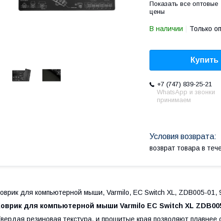
Показать все оптовые
цены
В наличии
Только о
Купить
+7 (747) 839-25-21
WhatsApp и звонки
принимаем
возврат товара в те
оврик для компьютерной мыши, Varmilo, EC Switch XL, ZDB005-01, 
Коврик для компьютерной мыши Varmilo EC Switch XL ZDB00
вердая резиновая текстура, и прошитые края позволяют плавнее