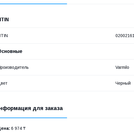
NTIN
NTIN
0200216
Основные
роизводитель
Varmilo
Цвет
Черный
нформация для заказа
Цена:
6 974 ₸