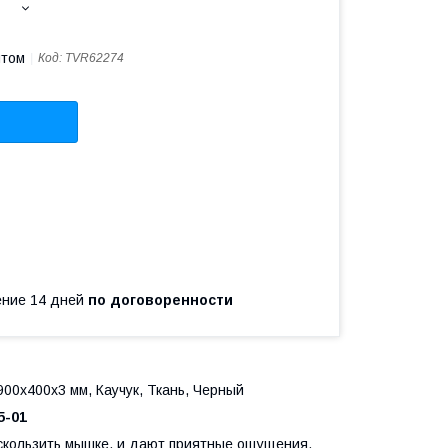
птом
Код:
TVR62274
чение 14 дней
по договоренности
900х400х3 мм, Каучук, Ткань, Черный
5-01
 скользить мышке, и дают приятные ощущения.