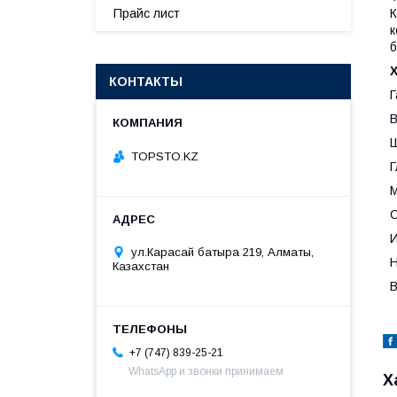
К
Прайс лист
к
б
Х
КОНТАКТЫ
Г
В
Ш
TOPSTO.KZ
Г
М
О
И
ул.Карасай батыра 219, Алматы,
Н
Казахстан
В
+7 (747) 839-25-21
WhatsApp и звонки принимаем
Х