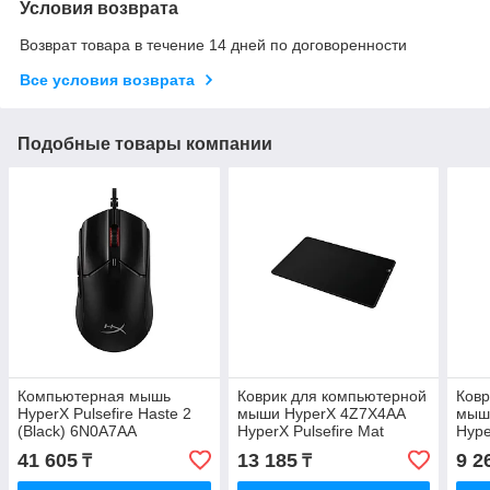
Условия возврата
Возврат товара в течение 14 дней по договоренности
Все условия возврата
Подобные товары компании
Компьютерная мышь
Коврик для компьютерной
Ковр
HyperX Pulsefire Haste 2
мыши HyperX 4Z7X4AA
мыш
(Black) 6N0A7AA
HyperX Pulsefire Mat
Hype
(Large) Чёрный
(Me
41 605
13 185
9 2
₸
₸