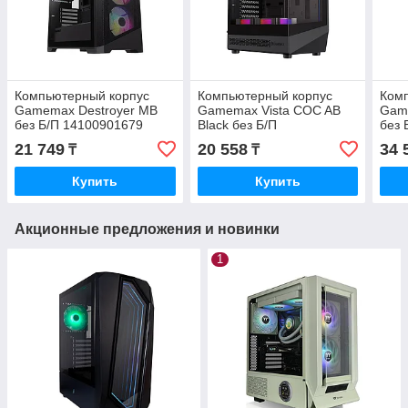
Компьютерный корпус
Компьютерный корпус
Ком
Gamemax Destroyer MB
Gamemax Vista COC AB
Game
без Б/П 14100901679
Black без Б/П
без 
12380600001
21 749
20 558
34 
₸
₸
Купить
Купить
Акционные предложения и новинки
1