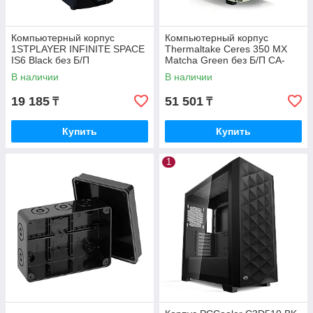
Компьютерный корпус
Компьютерный корпус
1STPLAYER INFINITE SPACE
Thermaltake Ceres 350 MX
IS6 Black без Б/П
Matcha Green без Б/П CA-
1Z3-00MEWN-00
В наличии
В наличии
19 185
51 501
₸
₸
Купить
Купить
1