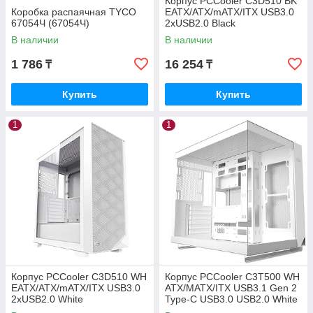
Корпус PCCooler C3D510 BK
Коробка распаячная TYCO
EATX/ATX/mATX/ITX USB3.0
67054Ч (67054Ч)
2xUSB2.0 Black
В наличии
В наличии
1 786
16 254
₸
₸
Купить
Купить
1
1
Корпус PCCooler C3D510 WH
Корпус PCCooler C3T500 WH
EATX/ATX/mATX/ITX USB3.0
ATX/MATX/ITX USB3.1 Gen 2
2xUSB2.0 White
Type-C USB3.0 USB2.0 White