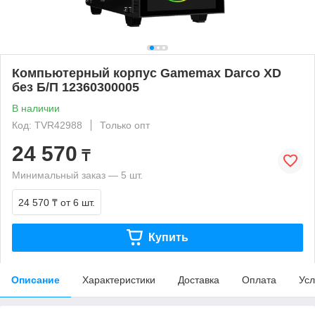
Компьютерный корпус Gamemax Darco XD
без Б/П 12360300005
В наличии
Код: TVR42988
Только опт
24 570
₸
Минимальный заказ — 5 шт.
24 570 ₸
от 6 шт.
Купить
Описание
Характеристики
Доставка
Оплата
Усл