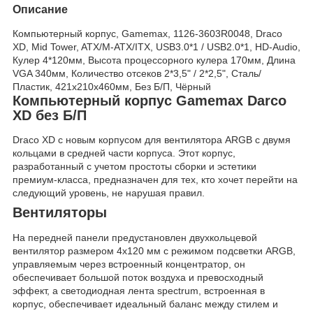
Описание
Компьютерный корпус, Gamemax, 1126-3603R0048, Draco
XD, Mid Tower, ATX/M-ATX/ITX, USB3.0*1 / USB2.0*1, HD-Audio,
Кулер 4*120мм, Высота процессорного кулера 170мм, Длина
VGA 340мм, Количество отсеков 2*3,5" / 2*2,5", Сталь/
Пластик, 421x210x460мм, Без Б/П, Чёрный
Компьютерный корпус Gamemax Darco
XD без Б/П
Draco XD с новым корпусом для вентилятора ARGB с двумя
кольцами в средней части корпуса. Этот корпус,
разработанный с учетом простоты сборки и эстетики
премиум-класса, предназначен для тех, кто хочет перейти на
следующий уровень, не нарушая правил.
Вентиляторы
На передней панели предустановлен двухкольцевой
вентилятор размером 4x120 мм с режимом подсветки ARGB,
управляемым через встроенный концентратор, он
обеспечивает большой поток воздуха и превосходный
эффект, а светодиодная лента spectrum, встроенная в
корпус, обеспечивает идеальный баланс между стилем и