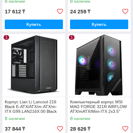
В наличии
В наличии
17 612
24 259
₸
₸
Купить
Купить
1
1
Корпус Lian Li Lancool 216
Компьютерный корпус MSI
Black E-ATX/ATX/m-ATX/m-
MAG FORGE 321R AIRFLOW
ITX G99.LAN216X.00 Black
ATX/mATX/Mini-ITX 2x3.5"
3x2.5" 1xUSB-С 2xUSB-A
В наличии
В наличии
37 844
28 626
₸
₸