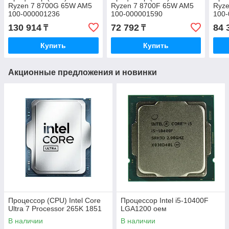
Ryzen 7 8700G 65W AM5
Ryzen 7 8700F 65W AM5
Ryz
100-000001236
100-000001590
100
130 914
72 792
84 
₸
₸
Купить
Купить
Акционные предложения и новинки
Процессор (CPU) Intel Core
Процессор Intel i5-10400F
Ultra 7 Processor 265K 1851
LGA1200 оем
В наличии
В наличии