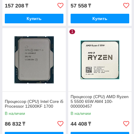
157 208
57 558
₸
₸
Купить
Купить
1
Процессор (CPU) AMD Ryzen
Процессор (CPU) Intel Core i5
5 5500 65W AM4 100-
Processor 12600KF 1700
000000457
В наличии
В наличии
86 832
44 408
₸
₸