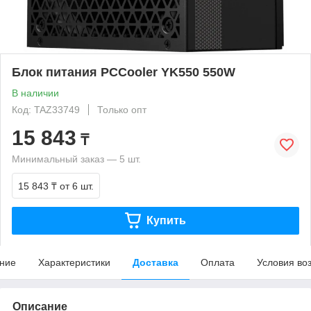
Блок питания PCCooler YK550 550W
В наличии
Код: TAZ33749
Только опт
15 843
₸
Минимальный заказ — 5 шт.
15 843 ₸
от 6 шт.
Купить
ние
Характеристики
Доставка
Оплата
Условия во
Описание