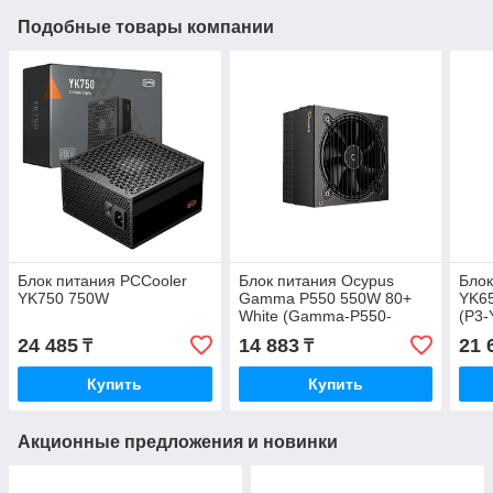
Подобные товары компании
Блок питания PCCooler
Блок питания Ocypus
Блок
YK750 750W
Gamma P550 550W 80+
YK6
White (Gamma-P550-
(P3
W1HDBK024X-EU)
24 485
14 883
21 
₸
₸
Купить
Купить
Акционные предложения и новинки