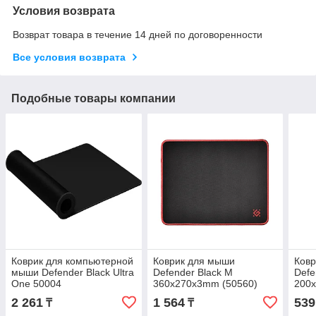
Условия возврата
Возврат товара в течение 14 дней по договоренности
Все условия возврата
Подобные товары компании
Коврик для компьютерной
Коврик для мыши
Ков
мыши Defender Black Ultra
Defender Black M
Defe
One 50004
360x270x3mm (50560)
200
(50560)
(500
2 261
1 564
539
₸
₸