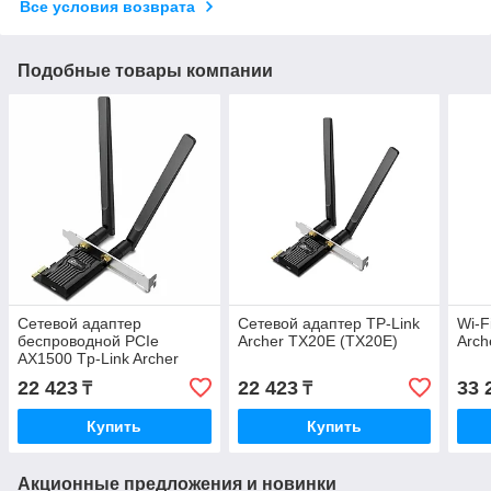
Все условия возврата
Подобные товары компании
Сетевой адаптер
Сетевой адаптер TP-Link
Wi-F
беспроводной PCIe
Archer TX20E (TX20E)
Arch
AX1500 Tp-Link Archer
TX20E Wi-Fi 6
22 423
22 423
33 
₸
₸
Купить
Купить
Акционные предложения и новинки