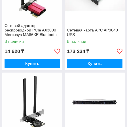
Сетевой адаптер
беспроводной PCIe AX3000
Сетевая карта APC AP9640
Mercusys MA86XE Bluetooth
UPS
5.2 Wi-Fi 6
В наличии
В наличии
14 620
173 234
₸
₸
Купить
Купить