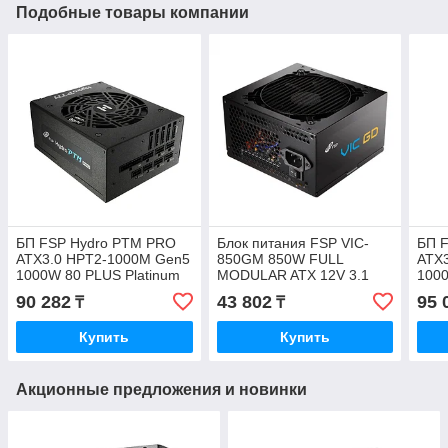
Подобные товары компании
БП FSP Hydro PTM PRO
Блок питания FSP VIC-
БП 
ATX3.0 HPT2-1000M Gen5
850GM 850W FULL
ATX
1000W 80 PLUS Platinum
MODULAR ATX 12V 3.1
1000
FSP PPA8505207
90 282
43 802
95 
₸
₸
Купить
Купить
Акционные предложения и новинки