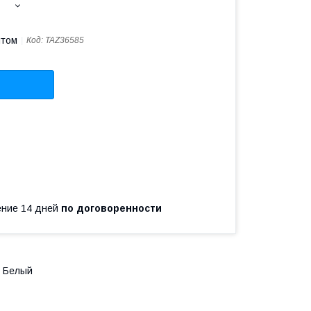
птом
Код:
TAZ36585
чение 14 дней
по договоренности
0 Белый