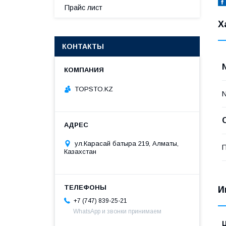
Прайс лист
Х
КОНТАКТЫ
TOPSTO.KZ
ул.Карасай батыра 219, Алматы,
П
Казахстан
И
+7 (747) 839-25-21
WhatsApp и звонки принимаем