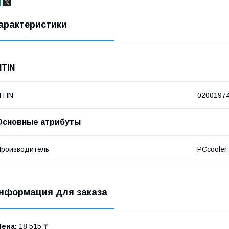
арактеристики
NTIN
NTIN
0200197
Основные атрибуты
роизводитель
PCcooler
нформация для заказа
Цена:
18 515 ₸