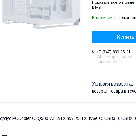
Показать все оптовые
цены
В наличии
Только о
Купить
+7 (747) 839-25-21
WhatsApp и звонки
принимаем
возврат товара в те
орпус PCCooler C3Q500 WH ATX/mATX/ITX Type-C, USB3.0, USB2.