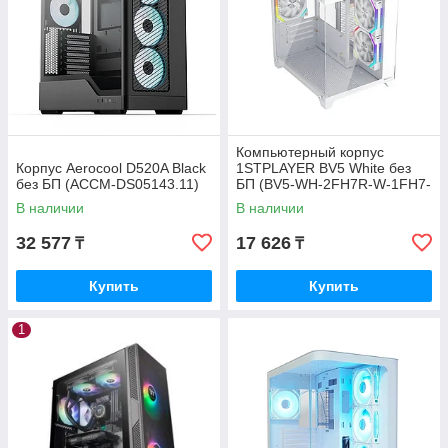
Компьютерный корпус
Корпус Aerocool D520A Black
1STPLAYER BV5 White без
без БП (ACCM-DS05143.11)
БП (BV5-WH-2FH7R-W-1FH7-
W)
В наличии
В наличии
32 577
17 626
₸
₸
Купить
Купить
1