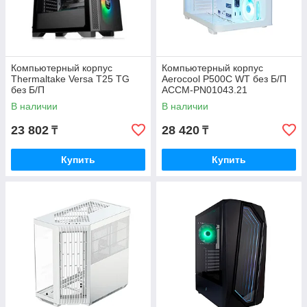
Компьютерный корпус
Компьютерный корпус
Thermaltake Versa T25 TG
Aerocool P500C WT без Б/П
без Б/П
ACCM-PN01043.21
В наличии
В наличии
23 802
28 420
₸
₸
Купить
Купить