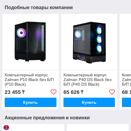
Подобные товары компании
Компьютерный корпус
Компьютерный корпус
Ком
Zalman P10 Black без Б/П
Zalman P40 DS Black без
Zalm
(P10 Black)
Б/П (P40 DS Black)
Б/П 
23 455
65 626
68 
₸
₸
Купить
Купить
Акционные предложения и новинки
1