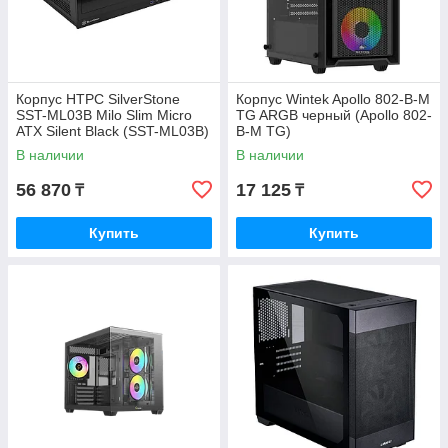
Корпус HTPC SilverStone
Корпус Wintek Apollo 802-B-M
SST-ML03B Milo Slim Micro
TG ARGB черный (Apollo 802-
ATX Silent Black (SST-ML03B)
B-M TG)
В наличии
В наличии
56 870
17 125
₸
₸
Купить
Купить