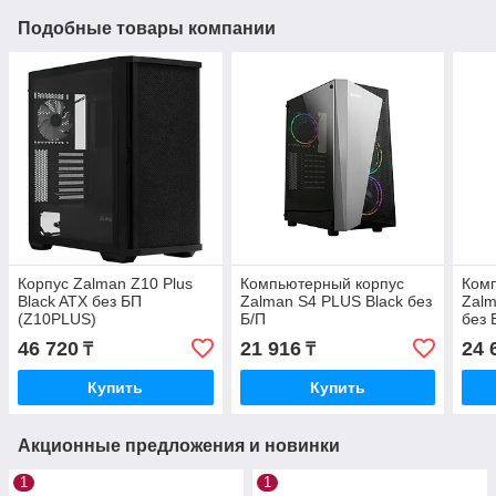
Подобные товары компании
Корпус Zalman Z10 Plus
Компьютерный корпус
Ком
Black ATX без БП
Zalman S4 PLUS Black без
Zalm
(Z10PLUS)
Б/П
без 
Blac
46 720
21 916
24 
₸
₸
Купить
Купить
Акционные предложения и новинки
1
1