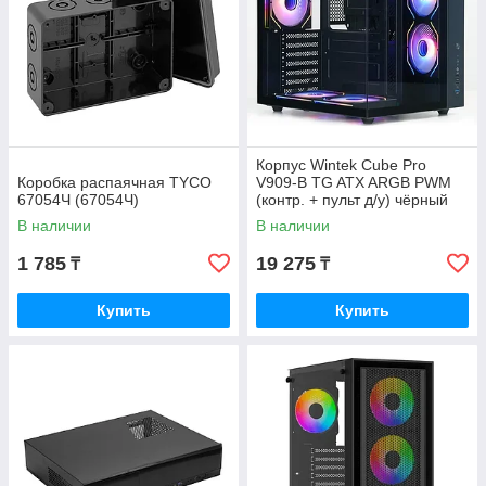
Корпус Wintek Cube Pro
Коробка распаячная TYCO
V909-B TG ATX ARGB PWM
67054Ч (67054Ч)
(контр. + пульт д/у) чёрный
В наличии
В наличии
1 785
19 275
₸
₸
Купить
Купить