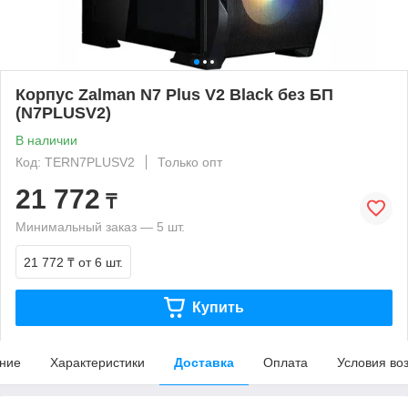
Корпус Zalman N7 Plus V2 Black без БП
(N7PLUSV2)
В наличии
Код: TERN7PLUSV2
Только опт
21 772
₸
Минимальный заказ — 5 шт.
21 772 ₸
от 6 шт.
Купить
ние
Характеристики
Доставка
Оплата
Условия во