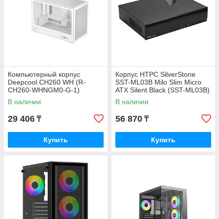
Компьютерный корпус
Корпус HTPC SilverStone
Deepcool CH260 WH (R-
SST-ML03B Milo Slim Micro
CH260-WHNGM0-G-1)
ATX Silent Black (SST-ML03B)
В наличии
В наличии
29 406
56 870
₸
₸
Купить
Купить