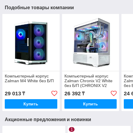
Подобные товары компании
Компьютерный корпус
Компьютерный корпус
Ком
Zalman M4 White без Б/П
Zalman Chronix V2 White
Zalm
без Б/П (CHRONIX V2
без 
White)
Blac
29 013
26 392
24 
₸
₸
Купить
Купить
Акционные предложения и новинки
1