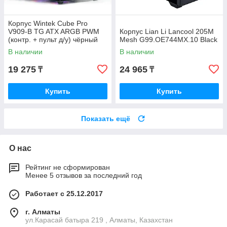
Корпус Wintek Cube Pro
V909-B TG ATX ARGB PWM
Корпус Lian Li Lancool 205M
(контр. + пульт д/у) чёрный
Mesh G99.OE744MX.10 Black
В наличии
В наличии
19 275
24 965
₸
₸
Купить
Купить
Показать ещё
О нас
Рейтинг не сформирован
Менее 5 отзывов за последний год
Работает с 25.12.2017
г. Алматы
ул.Карасай батыра 219 , Алматы, Казахстан