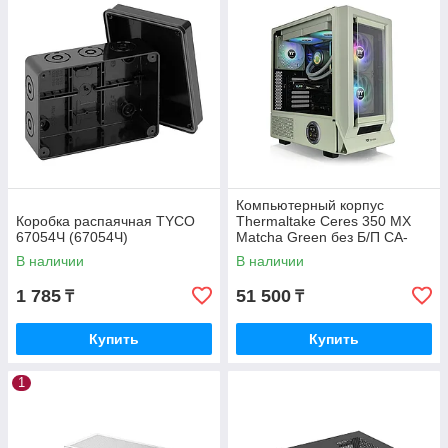
Компьютерный корпус
Коробка распаячная TYCO
Thermaltake Ceres 350 MX
67054Ч (67054Ч)
Matcha Green без Б/П CA-
1Z3-00MEWN-00
В наличии
В наличии
1 785
51 500
₸
₸
Купить
Купить
1