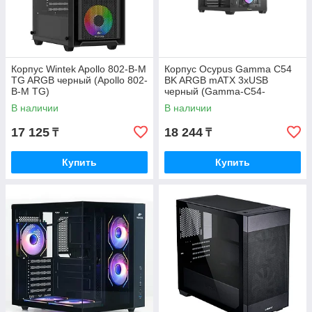
Корпус Wintek Apollo 802-B-M
Корпус Ocypus Gamma C54
TG ARGB черный (Apollo 802-
BK ARGB mATX 3xUSB
B-M TG)
черный (Gamma-C54-
BKD300XX-GL)
В наличии
В наличии
17 125
18 244
₸
₸
Купить
Купить