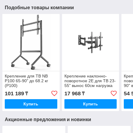
Подобные товары компании
Крепление для ТВ NB
Крепление наклонно-
Креп
P100 65-90" до 68.2 кг
поворотное 2E для ТВ 23-
пово
(P100)
55" вынос 60см нагрузка
90" 
50 кг сталь чёрный
кг п
101 189
17 968
54 
₸
₸
2E2GEN400.50.60
Купить
Купить
Акционные предложения и новинки