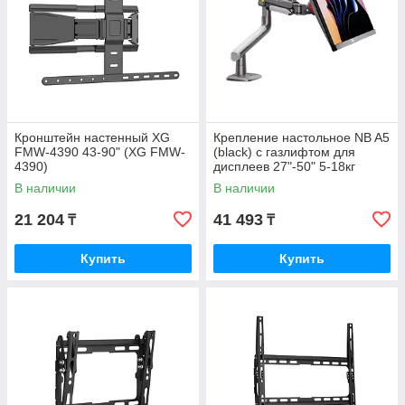
Кронштейн настенный XG
Крепление настольное NB A5
FMW-4390 43-90" (XG FMW-
(black) с газлифтом для
4390)
дисплеев 27"-50" 5-18кг
VESA: 75-100 черное
В наличии
В наличии
21 204
41 493
₸
₸
Купить
Купить