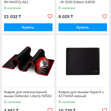
9H.N4XFQ.A61
- M 2020 Edition 63836
В наличии
В наличии
21 032
8 025
₸
₸
Купить
Купить
Коврик для компьютерной
Коврик для мышки HyperX L
мыши Defender Liberty 50562
4Z7X4AA черный
В наличии
В наличии
2 651
10 730
₸
₸