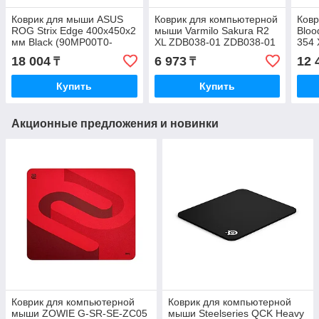
Коврик для мыши ASUS
Коврик для компьютерной
Ковр
ROG Strix Edge 400x450x2
мыши Varmilo Sakura R2
Bloo
мм Black (90MP00T0-
XL ZDB038-01 ZDB038-01
354 
B0UA00)
18 004
6 973
12 
₸
₸
Купить
Купить
Акционные предложения и новинки
Коврик для компьютерной
Коврик для компьютерной
мыши ZOWIE G-SR-SE-ZC05
мыши Steelseries QCK Heavy