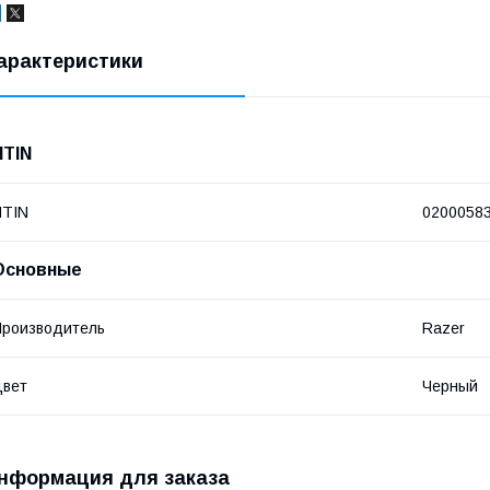
арактеристики
NTIN
NTIN
0200058
Основные
роизводитель
Razer
Цвет
Черный
нформация для заказа