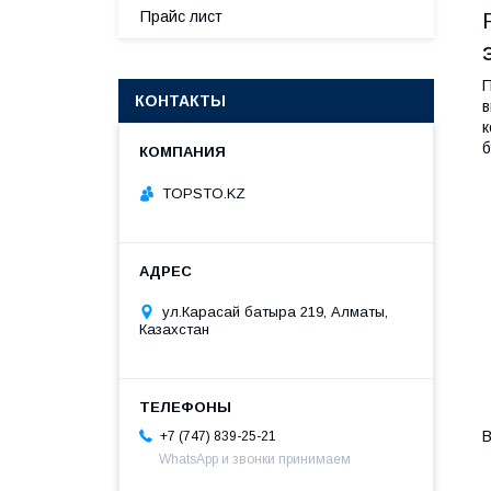
Прайс лист
П
КОНТАКТЫ
в
к
б
TOPSTO.KZ
ул.Карасай батыра 219, Алматы,
Казахстан
В
+7 (747) 839-25-21
WhatsApp и звонки принимаем