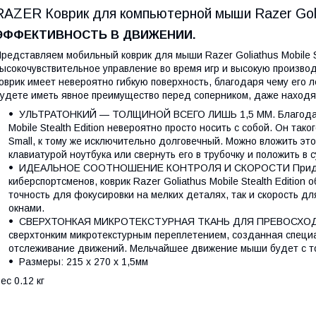
RAZER
Коврик для компьютерной мыши Razer Goli
ЭФФЕКТИВНОСТЬ В ДВИЖЕНИИ.
редставляем мобильный коврик для мыши Razer Goliathus Mobile S
ысокочувствительное управление во время игр и высокую произво
оврик имеет невероятно гибкую поверхность, благодаря чему его ле
удете иметь явное преимущество перед соперником, даже находяс
УЛЬТРАТОНКИЙ — ТОЛЩИНОЙ ВСЕГО ЛИШЬ 1,5 ММ. Благодаря 
Mobile Stealth Edition невероятно просто носить с собой. Он тако
Small, к тому же исключительно долговечный. Можно вложить эт
клавиатурой ноутбука или свернуть его в трубочку и положить в с
ИДЕАЛЬНОЕ СООТНОШЕНИЕ КОНТРОЛЯ И СКОРОСТИ Придержи
киберспортсменов, коврик Razer Goliathus Mobile Stealth Edition
точность для фокусировки на мелких деталях, так и скорость д
окнами.
СВЕРХТОНКАЯ МИКРОТЕКСТУРНАЯ ТКАНЬ ДЛЯ ПРЕВОСХОД
сверхтонким микротекстурным переплетением, созданная специа
отслеживание движений. Мельчайшее движение мыши будет с то
Размеры: 215 x 270 x 1,5мм
ес 0.12 кг