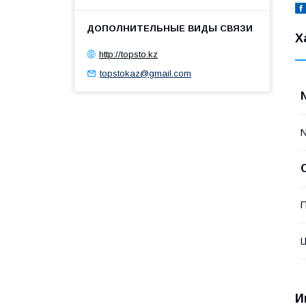
Х
http://topsto.kz
topstokaz@gmail.com
П
И