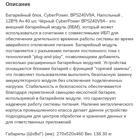
Описание
Батарейный блок, CyberPower, BPS240V9A, Напольный ,
12В*9 Ач 40 шт, Чёрный CyberPower BPS240V9A - это
внешний батарейный модуль (ВБМ), который может
использоваться в сочетании с совместимыми ИБП для
обеспечения длительного времени работы системы во время
аварийного отключения питания. Батарейный модуль
поставляется с разъемами питания постоянного тока с
технологией "plug-and-play", позволяющими добавлять
несколько расширенных батарейных модулей. Устройства
оснащаются блоками батарей с функцией "горячей замены",
что позволяет пользователям выполнять безопасную замену
аккумуляторного модуля без отключения подключенных
нагрузок. Стабильность и безопасность обеспечивается
благодаря герметичной свинцово-кислотной батарее,
используемой в батарейном модуле, что гарантирует
надежную работу системы питания. Наличие металлического
корпуса промышленного класса делает данное устройство
подходящим для центров обработки и хранения данных и
для ответственных приложений.
Габариты (ШхВхГ) (мм): 270х520х460 Вес 138.30 кг