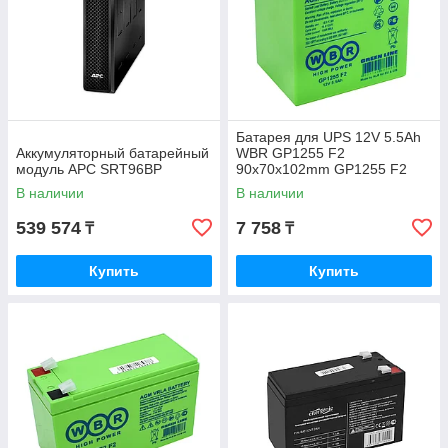
Батарея для UPS 12V 5.5Ah
Аккумуляторный батарейный
WBR GP1255 F2
модуль APC SRT96BP
90x70x102mm GP1255 F2
В наличии
В наличии
539 574
7 758
₸
₸
Купить
Купить