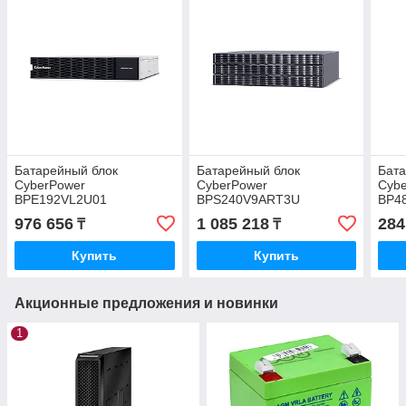
Батарейный блок
Батарейный блок
Бата
CyberPower
CyberPower
Cyb
BPE192VL2U01
BPS240V9ART3U
BP4
976 656
1 085 218
284
₸
₸
Купить
Купить
Акционные предложения и новинки
1