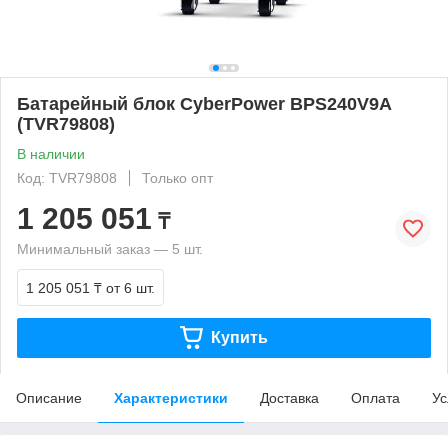
Батарейный блок CyberPower BPS240V9A
(TVR79808)
В наличии
Код: TVR79808
Только опт
1 205 051
₸
Минимальный заказ — 5 шт.
1 205 051 ₸
от 6 шт.
Купить
Описание
Характеристики
Доставка
Оплата
Ус