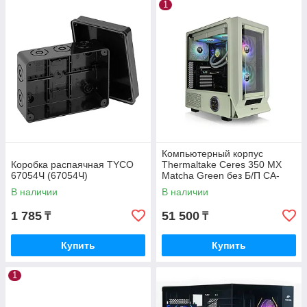
1
Компьютерный корпус
Коробка распаячная TYCO
Thermaltake Ceres 350 MX
67054Ч (67054Ч)
Matcha Green без Б/П CA-
1Z3-00MEWN-00
В наличии
В наличии
1 785
51 500
₸
₸
Купить
Купить
1