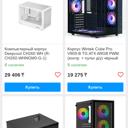
Компьютерный корпус
Корпус Wintek Cube Pro
Deepcool CH260 WH (R-
V909-B TG ATX ARGB PWM
CH260-WHNGM0-G-1)
(контр. + пульт д/у) чёрный
В наличии
В наличии
29 406
19 275
₸
₸
Купить
Купить