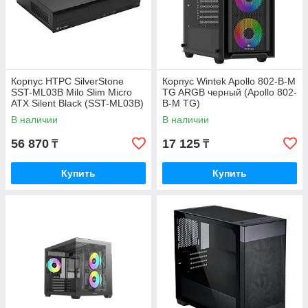
Корпус HTPC SilverStone
Корпус Wintek Apollo 802-B-M
SST-ML03B Milo Slim Micro
TG ARGB черный (Apollo 802-
ATX Silent Black (SST-ML03B)
B-M TG)
В наличии
В наличии
56 870
17 125
₸
₸
Купить
Купить