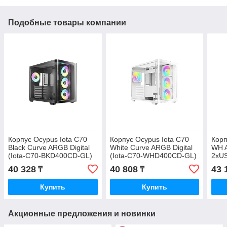
Подобные товары компании
Корпус Ocypus Iota C70
Корпус Ocypus Iota C70
Корп
Black Curve ARGB Digital
White Curve ARGB Digital
WH 
(Iota-C70-BKD400CD-GL)
(Iota-C70-WHD400CD-GL)
2xUS
C70
40 328
40 808
43 
₸
₸
Купить
Купить
Акционные предложения и новинки