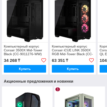
Компьютерный корпус
Компьютерный корпус
Корп
Corsair 3500X Mid-Tower
Corsair iCUE LINK 3500X
Cors
Black (CC-9011276-WW)
RGB Mid-Tower Black (CC-
QL E
9011280-WW)
WW(б
34 268
63 351
104
₸
₸
Купить
Купить
Акционные предложения и новинки
1