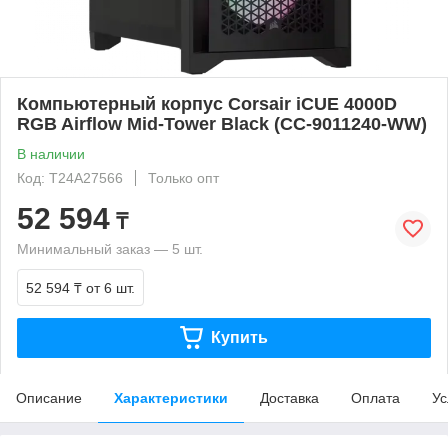
Компьютерный корпус Corsair iCUE 4000D
RGB Airflow Mid-Tower Black (CC-9011240-WW)
В наличии
Код: T24A27566
Только опт
52 594
₸
Минимальный заказ — 5 шт.
52 594 ₸
от 6 шт.
Купить
Описание
Характеристики
Доставка
Оплата
Ус