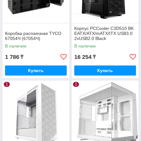
Корпус PCCooler C3D510 BK
Коробка распаячная TYCO
EATX/ATX/mATX/ITX USB3.0
67054Ч (67054Ч)
2xUSB2.0 Black
В наличии
В наличии
1 786
16 254
₸
₸
Купить
Купить
1
1