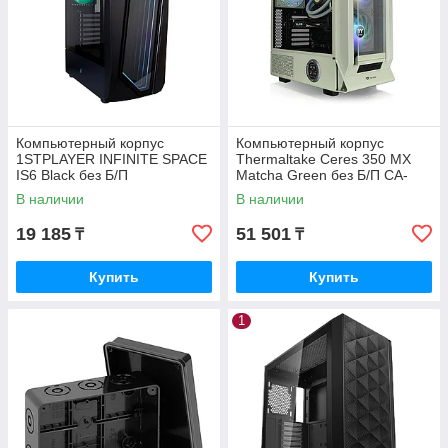
Компьютерный корпус
Компьютерный корпус
1STPLAYER INFINITE SPACE
Thermaltake Ceres 350 MX
IS6 Black без Б/П
Matcha Green без Б/П CA-
1Z3-00MEWN-00
В наличии
В наличии
19 185
51 501
₸
₸
Купить
Купить
1