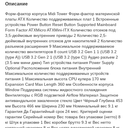
Описание
Форм-фактор корпуса Midi Tower Форм-фактор материнской
платы ATX Количество поддерживаемых плат 1 Встроенные
устройства Power Button Reset Button Supported Mainboard
Form Factor ATXMicro ATXMini-ITX Количество отсеков под
3,5-дюймовые внутренние приводы 2 Количество 2,5-
дюймовый внутренних отсеков для накопителей 2 Количество
разъемов расширения 9 Максимальное поддерживаемое
количество вентиляторов 8 count USB 3.2 Gen 1 1 (USB 3.2
(type A)) USB 3.2 Gen 2 1 (USB 3.2 (type C)) Аудио разъем 2
(3.5-мм мини джек) Тип устройства питания Power Supply
Optional Расположение блока питания Внутренний
Максимальное количество поддерживаемых устройств
питания 1 Максимальная высота CPU кулера 170 мм
Expansion Card Max Length 360 мм Особенности корпуса
Window Поддержка системы жидкостного охлаждения
Вентиляторы с RGB подсветкой Airflow Материал Защитное
антивандальное закаленное стекло Цвет Чёрный Глубина 453
мм Высота 466 мм Ширина 230 мм Номинальный вес 9.1 кг
Гарантия Да Гарантийный срок 24 мес. Критерий оценки
гарантии Серийный номер Вес товара без упаковки (нетто) 8
кг Штук в упаковке 1 Вес коробки брутто 9.3 кг Вес нетто
картонной упаковки 8 кг Вес нетто пластиковой упаковки 8 кг