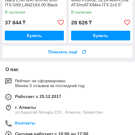
Black E-ATX/ATX/m-ATX/m-
MAG FORGE 321R AIRFLOW
ITX G99.LAN216X.00 Black
ATX/mATX/Mini-ITX 2x3.5"
3x2.5" 1xUSB-С 2xUSB-A
В наличии
В наличии
37 844
28 626
₸
₸
Купить
Купить
Показать ещё
О нас
Рейтинг не сформирован
Менее 5 отзывов за последний год
Работает с 25.12.2017
г. Алматы
ул.Карасай батыра 219 , Алматы, Казахстан
Контакты
Сегодня работает с 10:00 до 17:00