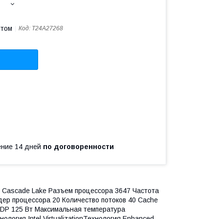
птом
Код:
T24A27268
чение 14 дней
по договоренности
П Cascade Lake Разъем процессора 3647 Частота
ядер процессора 20 Количество потоков 40 Cache
 TDP 125 Вт Максимальная температура
логия Intel VirtualizationТехнология Enhanced