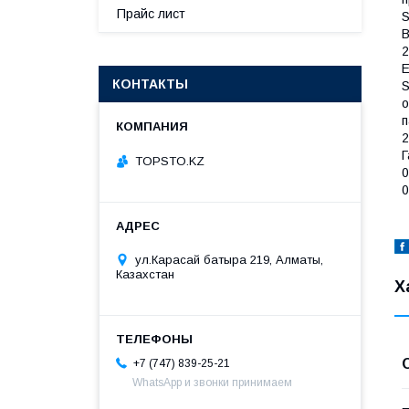
Прайс лист
S
B
2
E
КОНТАКТЫ
S
о
п
2
Г
TOPSTO.KZ
0
0
ул.Карасай батыра 219, Алматы,
Казахстан
Х
+7 (747) 839-25-21
WhatsApp и звонки принимаем