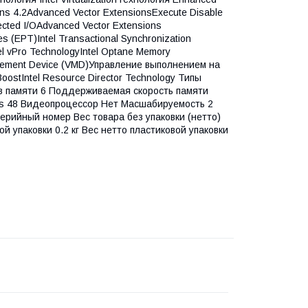
ns 4.2Advanced Vector ExtensionsExecute Disable
directed I/OAdvanced Vector Extensions
 (EPT)Intel Transactional Synchronization
tel vPro TechnologyIntel Optane Memory
agement Device (VMD)Управление выполнением на
oostIntel Resource Director Technology Типы
в памяти 6 Поддерживаемая скорость памяти
ss 48 Видеопроцессор Нет Масшабируемость 2
ерийный номер Вес товара без упаковки (нетто)
ной упаковки 0.2 кг Вес нетто пластиковой упаковки