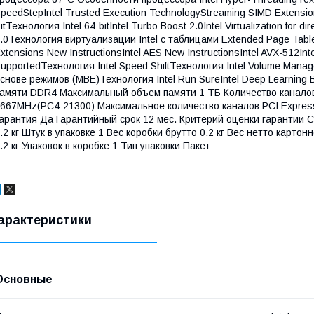
peedStepIntel Trusted Execution TechnologyStreaming SIMD Extensio
itТехнология Intel 64-bitIntel Turbo Boost 2.0Intel Virtualization for 
.0Технология виртуализации Intel с таблицами Extended Page Tables
xtensions New InstructionsIntel AES New InstructionsIntel AVX-512In
upportedТехнология Intel Speed ShiftТехнология Intel Volume Man
снове режимов (MBE)Технология Intel Run SureIntel Deep Learning B
амяти DDR4 Максимальный объем памяти 1 ТБ Количество канало
667MHz(PC4-21300) Максимальное количество каналов PCI Expre
арантия Да Гарантийный срок 12 мес. Критерий оценки гарантии С
.2 кг Штук в упаковке 1 Вес коробки брутто 0.2 кг Вес нетто картон
.2 кг Упаковок в коробке 1 Тип упаковки Пакет
арактеристики
Основные