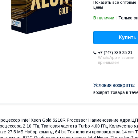
Показать все оптовые
цены
В наличии
Только о
Купить
+7 (747) 839-25-21
WhatsApp и звонки
принимаем
возврат товара в те
роцессор Intel Xeon Gold 5218R Processor Наименование ядра Ц
роцессора 2.10 ГГц Тактовая частота Turbo 4.00 ГГц Количество 
ize 27.5 МБ Набор команд 64 bit Технология производства 14 nm
роцессора 87°C Особенности процессора Intel Hyper-ThreadingТехно