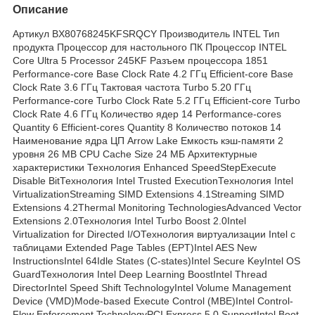
Описание
Артикул BX80768245KFSRQCY Производитель INTEL Тип
продукта Процессор для настольного ПК Процессор INTEL
Core Ultra 5 Processor 245KF Разъем процессора 1851
Performance-core Base Clock Rate 4.2 ГГц Efficient-core Base
Clock Rate 3.6 ГГц Тактовая частота Turbo 5.20 ГГц
Performance-core Turbo Clock Rate 5.2 ГГц Efficient-core Turbo
Clock Rate 4.6 ГГц Количество ядер 14 Performance-cores
Quantity 6 Efficient-cores Quantity 8 Количество потоков 14
Наименование ядра ЦП Arrow Lake Емкость кэш-памяти 2
уровня 26 MB CPU Cache Size 24 МБ Архитектурные
характеристики Технология Enhanced SpeedStepExecute
Disable BitТехнология Intel Trusted ExecutionТехнология Intel
VirtualizationStreaming SIMD Extensions 4.1Streaming SIMD
Extensions 4.2Thermal Monitoring TechnologiesAdvanced Vector
Extensions 2.0Технология Intel Turbo Boost 2.0Intel
Virtualization for Directed I/OТехнология виртуализации Intel с
таблицами Extended Page Tables (EPT)Intel AES New
InstructionsIntel 64Idle States (C-states)Intel Secure KeyIntel OS
GuardТехнология Intel Deep Learning BoostIntel Thread
DirectorIntel Speed Shift TechnologyIntel Volume Management
Device (VMD)Mode-based Execute Control (MBE)Intel Control-
Flow Enforcement TechnologyPCI Express 5.0 SupportIntel Boot