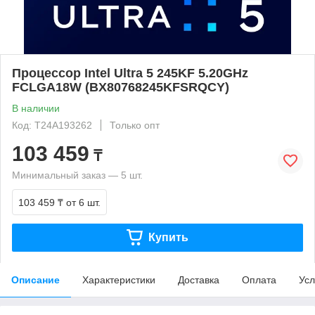
Процессор Intel Ultra 5 245KF 5.20GHz
FCLGA18W (BX80768245KFSRQCY)
В наличии
Код: T24A193262
Только опт
103 459
₸
Минимальный заказ — 5 шт.
103 459 ₸
от 6 шт.
Купить
Описание
Характеристики
Доставка
Оплата
Усл