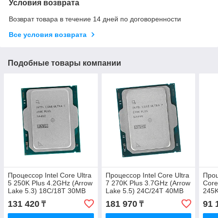
Условия возврата
Возврат товара в течение 14 дней по договоренности
Все условия возврата
Подобные товары компании
Процессор Intel Core Ultra
Процессор Intel Core Ultra
Проц
5 250K Plus 4.2GHz (Arrow
7 270K Plus 3.7GHz (Arrow
Core
Lake 5.3) 18C/18T 30MB
Lake 5.5) 24C/24T 40MB
245
L3 MTP 159W S1851 oem
L3 MTP 250W S1851 oem
131 420
181 970
91 
₸
₸