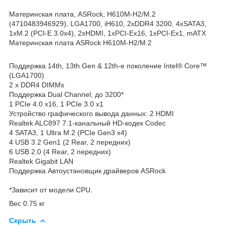
Материнская плата, ASRock, H610M-H2/M.2
(4710483946929), LGA1700, iH610, 2xDDR4 3200, 4xSATA3,
1xM.2 (PCI-E 3.0x4), 2xHDMI, 1xPCI-Ex16, 1xPCI-Ex1, mATX
Материнская плата ASRock H610M-H2/M.2
Поддержка 14th, 13th Gen & 12th-е поколение Intel® Core™
(LGA1700)
2 x DDR4 DIMMs
Поддержка Dual Channel, до 3200*
1 PCIe 4.0 x16, 1 PCIe 3.0 x1
Устройство графического вывода данных: 2 HDMI
Realtek ALC897 7.1-канальный HD-кодек Codec
4 SATA3, 1 Ultra M.2 (PCIe Gen3 x4)
4 USB 3.2 Gen1 (2 Rear, 2 передних)
6 USB 2.0 (4 Rear, 2 передних)
Realtek Gigabit LAN
Поддержка Автоустановщик драйверов ASRock
*Зависит от модели CPU.
Вес 0.75 кг
Скрыть