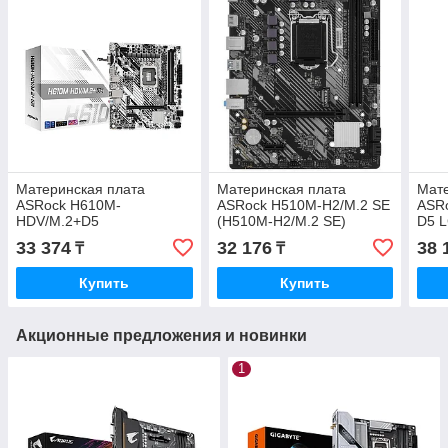
Материнская плата
Материнская плата
Мате
ASRock H610M-
ASRock H510M-H2/M.2 SE
ASR
HDV/M.2+D5
(H510M-H2/M.2 SE)
D5 
(H6
33 374
32 176
38 
₸
₸
Купить
Купить
Акционные предложения и новинки
1