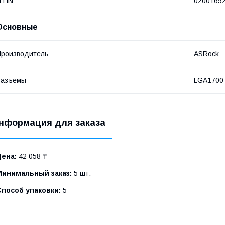
NTIN
0200165
Основные
роизводитель
ASRock
Разъемы
LGA1700
нформация для заказа
Цена:
42 058 ₸
Минимальный заказ:
5 шт.
Способ упаковки:
5