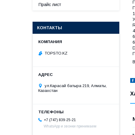
П
Прайс лист
П
1
У
R
КОНТАКТЫ
4
6
6
D
TOPSTO.KZ
П
В
ул.Карасай батыра 219, Алматы,
Казахстан
Х
+7 (747) 839-25-21
WhatsApp и звонки принимаем