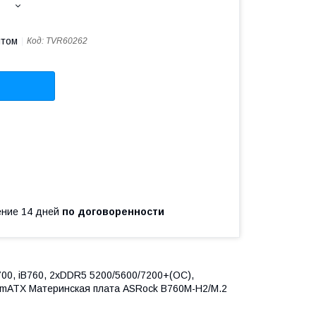
птом
Код:
TVR60262
чение 14 дней
по договоренности
00, iB760, 2xDDR5 5200/5600/7200+(OC),
x1, mATX Материнская плата ASRock B760M-H2/M.2