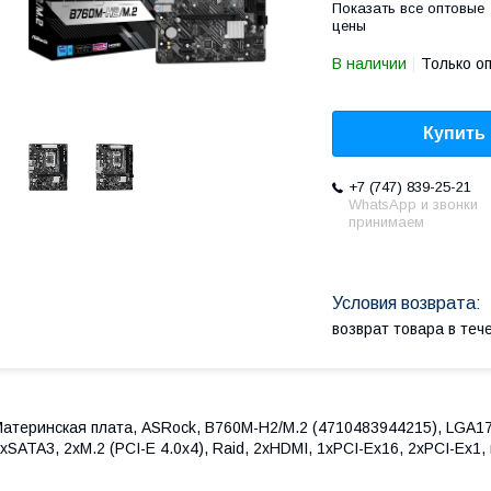
Показать все оптовые
цены
В наличии
Только о
Купить
+7 (747) 839-25-21
WhatsApp и звонки
принимаем
возврат товара в те
атеринская плата, ASRock, B760M-H2/M.2 (4710483944215), LGA17
xSATA3, 2xM.2 (PCI-E 4.0x4), Raid, 2xHDMI, 1xPCI-Ex16, 2xPCI-E