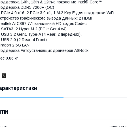
оддержка 14th, 13th & 12th-е поколение Intel® Core™
оддержка DDR5 7200+ (OC)
 PCIe 4.0 x16, 2 PCIe 3.0 x1, 1 M.2 Key E для поддержки WiFi
стройство графического вывода данных: 2 HDMI
ealtek ALC897 7.1-канальный HD-кодек Codec
 SATA3, 2 Hyper M.2 (PCIe Gen4 x4)
 USB 3.2 Gen1 Type-A (4 Rear, 2 передних),
 USB 2.0 (2 Rear, 4 Front)
ragon 2.5G LAN
оддержка Автоустановщик драйверов ASRock
ес 0.86 кг
арактеристики
NTIN