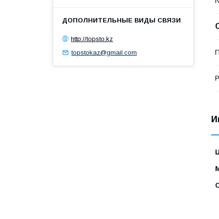
http://topsto.kz
П
topstokaz@gmail.com
И