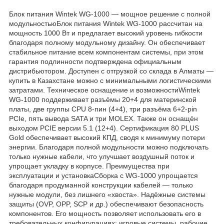
Блок питания Wintek WG-1000 — мощное решение с полной
модульностьюБлок питания Wintek WG-1000 рассчитан на
мощность 1000 Вт и предлагает высокий уровень гибкости
благодаря полному модульному дизайну. Он обеспечивает
стабильное питание всем компонентам системы, при этом
гарантия подлинности подтверждена официальным
дистрибьютором. Доступен с отгрузкой со склада в Алматы —
купить в Казахстане можно с минимальными логистическими
затратами. Техническое оснащение и возможностиWintek
WG-1000 поддерживает разъёмы 20+4 для материнской
платы, две группы CPU 8-пин (4+4), три разъёма 6+2-pin
PCIe, пять вывода SATA и три MOLEX. Также он оснащён
выходом PCIE версии 5.1 (12+4). Сертификация 80 PLUS
Gold обеспечивает высокий КПД, сводя к минимуму потери
энергии. Благодаря полной модульности можно подключать
только нужные кабели, что улучшает воздушный поток и
упрощает укладку в корпусе. Преимущества при
эксплуатации и установкаСборка с WG-1000 упрощается
благодаря продуманной конструкции кабелей — только
нужные модули, без лишнего «хвоста». Надёжные системы
защиты (OVP, OPP, SCP и др.) обеспечивают безопасность
компонентов. Его мощность позволяет использовать его в
требовательных конфигурациях: игровые системы, рабочие