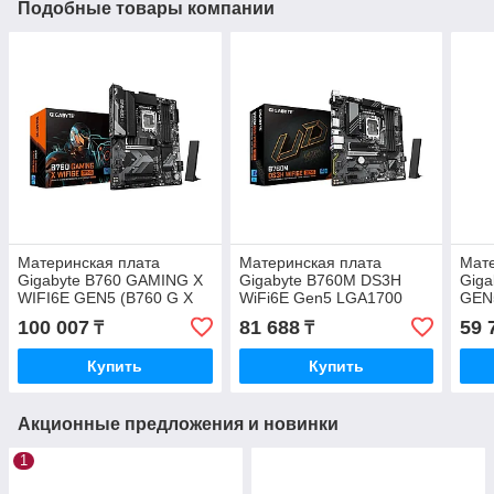
Подобные товары компании
Материнская плата
Материнская плата
Мате
Gigabyte B760 GAMING X
Gigabyte B760M DS3H
Gig
WIFI6E GEN5 (B760 G X
WiFi6E Gen5 LGA1700
GEN
WF6E GEN5)
mATX (B760M DS3H WF6E
100 007
81 688
59 
₸
₸
GEN5)
Купить
Купить
Акционные предложения и новинки
1