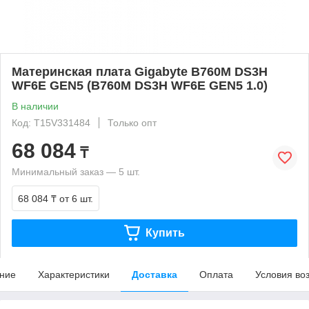
Материнская плата Gigabyte B760M DS3H
WF6E GEN5 (B760M DS3H WF6E GEN5 1.0)
В наличии
Код: T15V331484
Только опт
68 084
₸
Минимальный заказ — 5 шт.
68 084 ₸
от 6 шт.
Купить
ние
Характеристики
Доставка
Оплата
Условия во