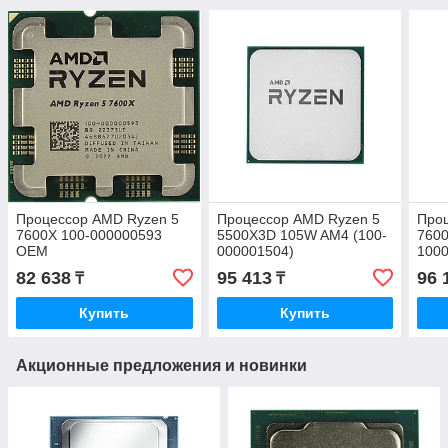
Процессор AMD Ryzen 5
Процессор AMD Ryzen 5
Про
7600X 100-000000593
5500X3D 105W AM4 (100-
7600
OEM
000001504)
100
82 638
95 413
96 
₸
₸
Купить
Купить
Акционные предложения и новинки