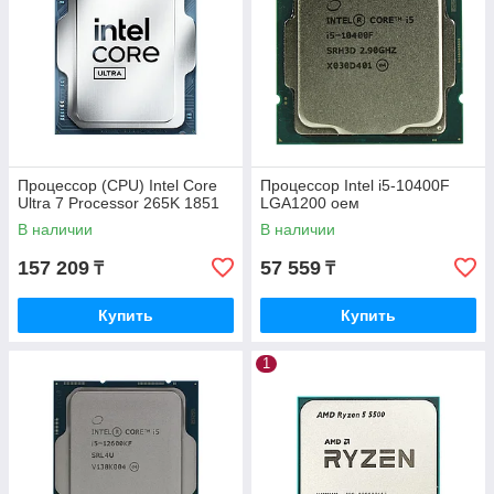
Процессор (CPU) Intel Core
Процессор Intel i5-10400F
Ultra 7 Processor 265K 1851
LGA1200 оем
В наличии
В наличии
157 209
57 559
₸
₸
Купить
Купить
1