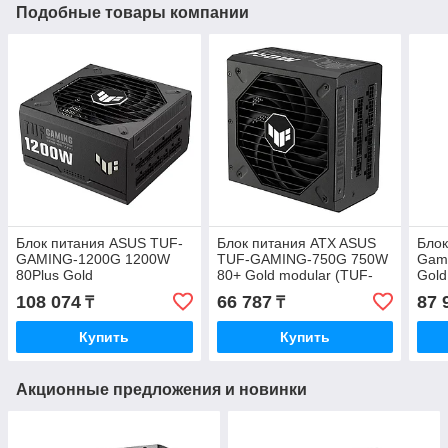
Подобные товары компании
Блок питания ASUS TUF-
Блок питания ATX ASUS
Бло
GAMING-1200G 1200W
TUF-GAMING-750G 750W
Gami
80Plus Gold
80+ Gold modular (TUF-
Gold
GAMING-750G)
GAM
108 074
66 787
87 
₸
₸
Купить
Купить
Акционные предложения и новинки