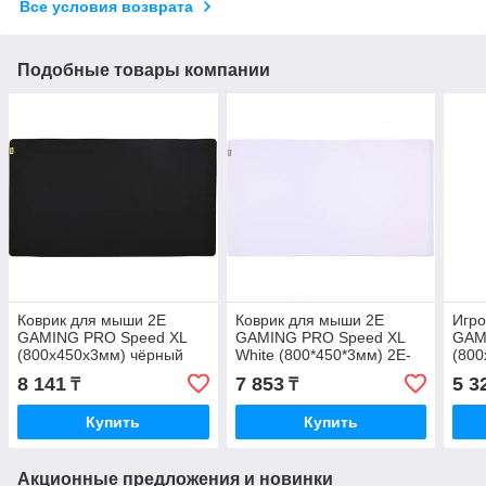
Все условия возврата
Подобные товары компании
Коврик для мыши 2E
Коврик для мыши 2E
Игро
GAMING PRO Speed XL
GAMING PRO Speed XL
GAMI
(800x450x3мм) чёрный
White (800*450*3мм) 2E-
(800
2E-SPEED-XL-BK-PRO
SPEED-XL-WH-PRO
2E-
8 141
7 853
5 3
₸
₸
Купить
Купить
Акционные предложения и новинки