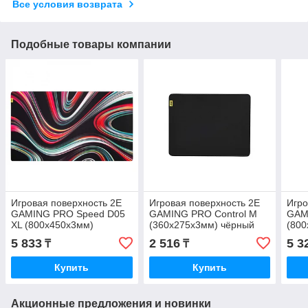
Все условия возврата
Подобные товары компании
Игровая поверхность 2E
Игровая поверхность 2E
Игро
GAMING PRO Speed D05
GAMING PRO Control M
GAMI
XL (800x450x3мм)
(360x275x3мм) чёрный
(800
многоцветный 2E-SPEED-
2E-CONTROL-M-BK-PRO
2E-
5 833
2 516
5 3
₸
₸
XL-D05-PRO
Купить
Купить
Акционные предложения и новинки