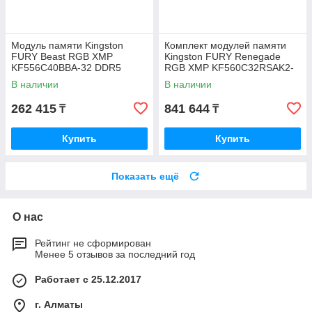
Модуль памяти Kingston
Комплект модулей памяти
FURY Beast RGB XMP
Kingston FURY Renegade
KF556C40BBA-32 DDR5
RGB XMP KF560C32RSAK2-
32GB
96 DDR5 96GB
В наличии
В наличии
262 415
841 644
₸
₸
Купить
Купить
Показать ещё
О нас
Рейтинг не сформирован
Менее 5 отзывов за последний год
Работает с 25.12.2017
г. Алматы