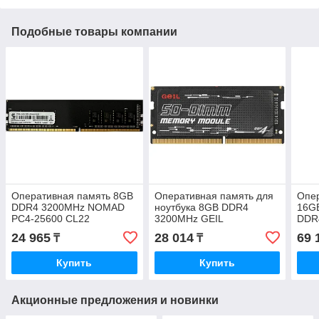
Подобные товары компании
Оперативная память 8GB
Оперативная память для
Опе
DDR4 3200MHz NOMAD
ноутбука 8GB DDR4
16GB
PC4-25600 CL22
3200MHz GEIL
DDR
NMD3200D4U22-8GB Bulk
GS48GB3200C22SC Retail
GOG
24 965
28 014
69 
₸
₸
Pack
Pack
Купить
Купить
Акционные предложения и новинки