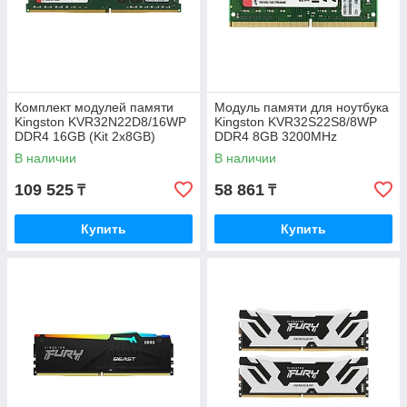
Комплект модулей памяти
Модуль памяти для ноутбука
Kingston KVR32N22D8/16WP
Kingston KVR32S22S8/8WP
DDR4 16GB (Kit 2x8GB)
DDR4 8GB 3200MHz
3200MHz
(KVR32S22S8/8WP)
В наличии
В наличии
(KVR32N22D8/16WP)
109 525
58 861
₸
₸
Купить
Купить