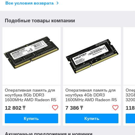
Все условия возврата
Подобные товары компании
Оперативная память для
Оперативная память для
Опе
ноутбука 8Gb DDR3
ноутбука 4Gb DDR3
32GB
1600MHz AMD Radeon R5
1600MHz AMD Radeon R5
320
Entertainment Series
Entertainment Series
Gam
12 802
7 386
118
₸
₸
R538G1601S2S-U
R534G1601S1S-U
R9S
Купить
Купить
Акционные предложения и новинки