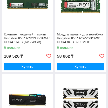
Комплект модулей памяти
Модуль памяти для ноутбука
Kingston KVR32N22D8/16WP
Kingston KVR32S22S8/8WP
DDR4 16GB (Kit 2x8GB)
DDR4 8GB 3200MHz
3200MHz
(KVR32S22S8/8WP)
В наличии
В наличии
(KVR32N22D8/16WP)
109 526
58 862
₸
₸
Купить
Купить