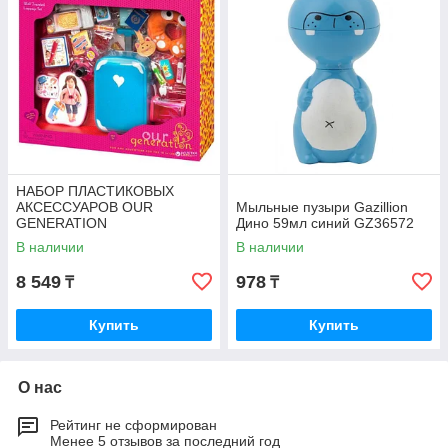
НАБОР ПЛАСТИКОВЫХ
АКСЕССУАРОВ OUR
Мыльные пузыри Gazillion
GENERATION
Дино 59мл синий GZ36572
УВЛЕКАТЕЛЬНОЕ
В наличии
В наличии
ПУТЕШЕСТВИЕ 31
АКСЕССУАР BD37157Z
8 549
978
₸
₸
Купить
Купить
О нас
Рейтинг не сформирован
Менее 5 отзывов за последний год