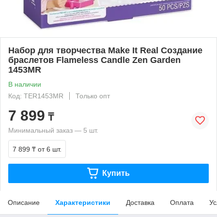
Набор для творчества Make It Real Создание
браслетов Flameless Candle Zen Garden
1453MR
В наличии
Код: TER1453MR
Только опт
7 899
₸
Минимальный заказ — 5 шт.
7 899 ₸
от 6 шт.
Купить
Описание
Характеристики
Доставка
Оплата
Ус