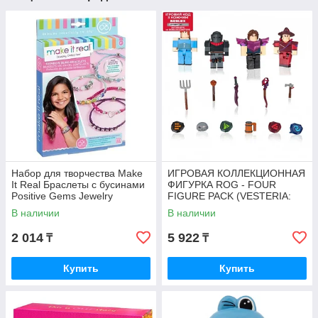
Набор для творчества Make
ИГРОВАЯ КОЛЛЕКЦИОННАЯ
It Real Браслеты с бусинами
ФИГУРКА ROG - FOUR
Positive Gems Jewelry
FIGURE PACK (VESTERIA:
1211MR
DARK FOREST) W5
В наличии
В наличии
ROG0165
2 014
5 922
₸
₸
Купить
Купить