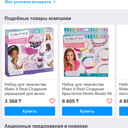
Все условия возврата
Подобные товары компании
Набор для творчества
Набор для творчества
Набо
Make It Real Создание
Make It Real Создание
Make
украшений для волос
браслетов Heishi Beads Kit
изго
Crown of Enchantment
1741MR
Cere
3 368
8 605
4 8
₸
₸
1421MR
Fla
Купить
Купить
Акционные предложения и новинки