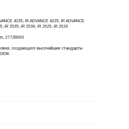
DVANCE 4235, iR ADVANCE 4225, iR ADVANCE
 iR 2535, iR 2530, iR 2525, iR 2520
m, 2772B003
ровня, создающего высочайшие стандарты
 OEM.