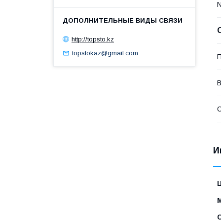
http://topsto.kz
topstokaz@gmail.com
П
В
С
И