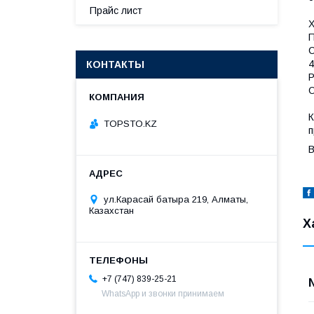
Прайс лист
Х
П
С
4
КОНТАКТЫ
Р
O
К
TOPSTO.KZ
п
В
ул.Карасай батыра 219, Алматы,
Казахстан
Х
+7 (747) 839-25-21
WhatsApp и звонки принимаем