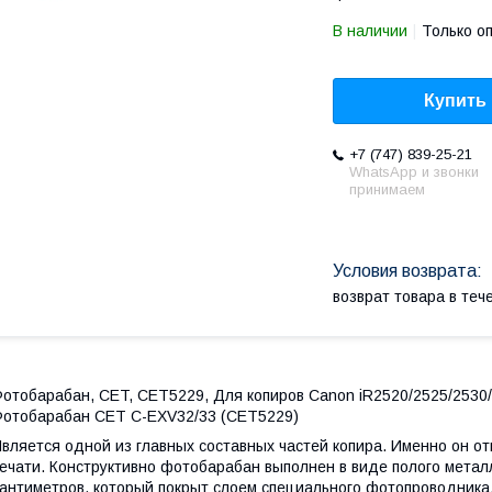
В наличии
Только о
Купить
+7 (747) 839-25-21
WhatsApp и звонки
принимаем
возврат товара в те
отобарабан, CET, CET5229, Для копиров Canon iR2520/2525/2530/
отобарабан CET C-EXV32/33 (CET5229)
вляется одной из главных составных частей копира. Именно он от
ечати. Конструктивно фотобарабан выполнен в виде полого мета
антиметров, который покрыт слоем специального фотопроводника