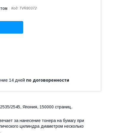
птом
Код:
TVR80372
чение 14 дней
по договоренности
2535/2545, Япония, 150000 страниц.
вечает за нанесение тонера на бумагу при
ллического цилиндра диаметром несколько
.