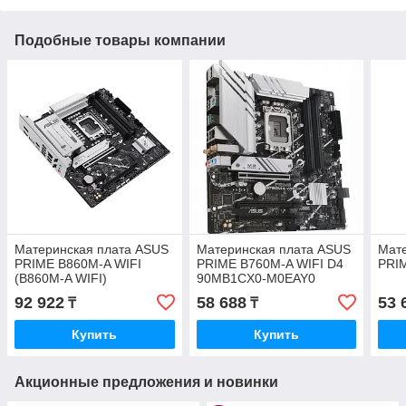
Подобные товары компании
Материнская плата ASUS
Материнская плата ASUS
Мат
PRIME B860M-A WIFI
PRIME B760M-A WIFI D4
PRIM
(B860M-A WIFI)
90MB1CX0-M0EAY0
92 922
58 688
53 
₸
₸
Купить
Купить
Акционные предложения и новинки