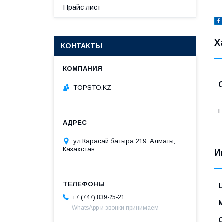
Прайс лист
Х
КОНТАКТЫ
TOPSTO.KZ
П
ул.Карасай батыра 219, Алматы,
Казахстан
И
+7 (747) 839-25-21
WhatsApp и звонки принимаем