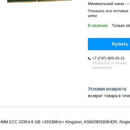
Минимальный заказ — 
Показать все оптовые
цены
В наличии
Только о
Купить
+7 (747) 839-25-21
WhatsApp и звонки
принимаем
возврат товара в те
IMM ECC DDR4 8 GB <2933MHz> Kingston, KSM29RS8/8HDR, Registe