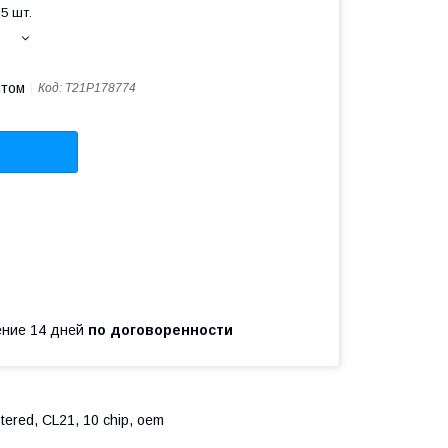
5 шт.
птом
Код:
T21P178774
чение 14 дней
по договоренности
red, CL21, 10 chip, oem