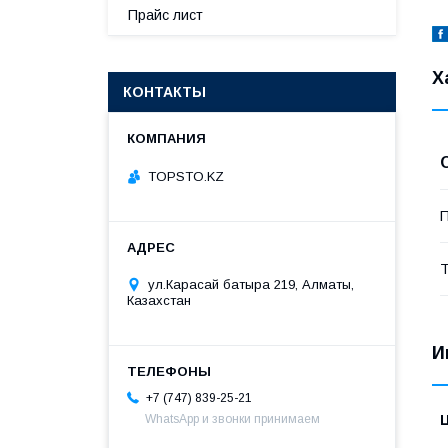
Прайс лист
Х
КОНТАКТЫ
TOPSTO.KZ
П
Т
ул.Карасай батыра 219, Алматы,
Казахстан
И
+7 (747) 839-25-21
WhatsApp и звонки принимаем