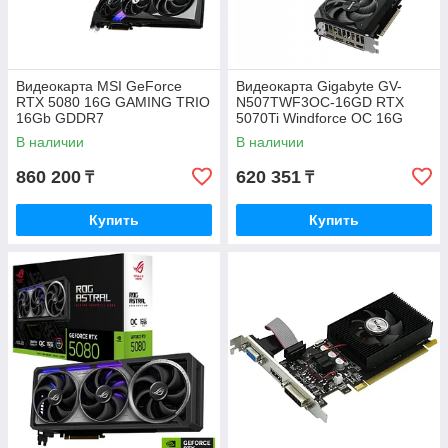
Видеокарта MSI GeForce
Видеокарта Gigabyte GV-
RTX 5080 16G GAMING TRIO
N507TWF3OC-16GD RTX
16Gb GDDR7
5070Ti Windforce OC 16G
GDDR7 BOX
В наличии
В наличии
860 200
620 351
₸
₸
Купить
Купить