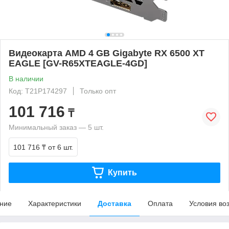
Видеокарта AMD 4 GB Gigabyte RX 6500 XT
EAGLE [GV-R65XTEAGLE-4GD]
В наличии
Код: T21P174297
Только опт
101 716
₸
Минимальный заказ — 5 шт.
101 716 ₸
от 6 шт.
Купить
ние
Характеристики
Доставка
Оплата
Условия во