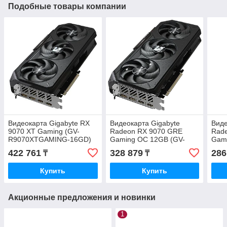
Подобные товары компании
Видеокарта Gigabyte RX
Видеокарта Gigabyte
Виде
9070 XT Gaming (GV-
Radeon RX 9070 GRE
Rad
R9070XTGAMING-16GD)
Gaming OC 12GB (GV-
Gami
R907GREGAMING OC-
R90
422 761
328 879
286
₸
₸
12GD)
16G
Купить
Купить
Акционные предложения и новинки
1