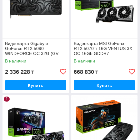
Видеокарта Gigabyte
Видеокарта MSI GeForce
GeForce RTX 5090
RTX 5070Ti 16G VENTUS 3X
WINDFORCE OC 32G (GV-
OC 16Gb GDDR7
N5090WF3OC-32GD)
В наличии
В наличии
2 336 228
668 830
₸
₸
Купить
Купить
1