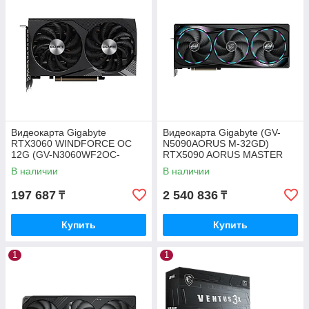
Видеокарта Gigabyte
Видеокарта Gigabyte (GV-
RTX3060 WINDFORCE OC
N5090AORUS M-32GD)
12G (GV-N3060WF2OC-
RTX5090 AORUS MASTER
12GD)
32G
В наличии
В наличии
197 687
2 540 836
₸
₸
Купить
Купить
1
1