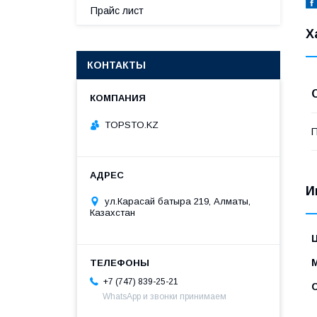
Прайс лист
Х
КОНТАКТЫ
TOPSTO.KZ
П
И
ул.Карасай батыра 219, Алматы,
Казахстан
+7 (747) 839-25-21
WhatsApp и звонки принимаем