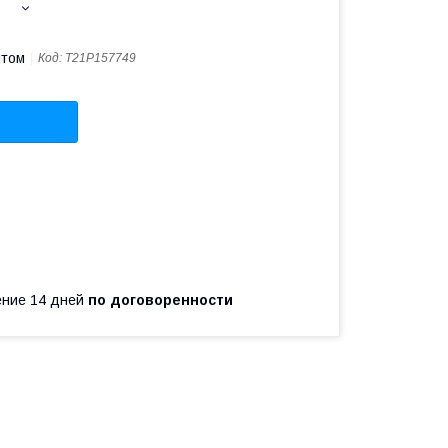
птом
Код:
T21P157749
чение 14 дней
по договоренности