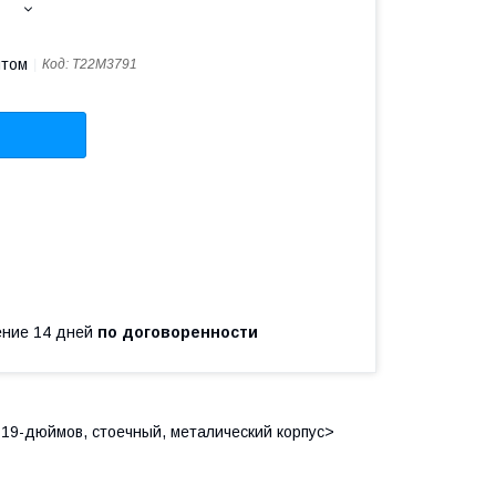
птом
Код:
T22M3791
чение 14 дней
по договоренности
U 19-дюймов, стоечный, металический корпус>