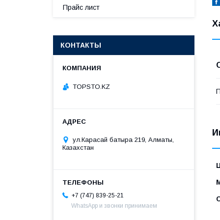
Прайс лист
Х
КОНТАКТЫ
TOPSTO.KZ
П
И
ул.Карасай батыра 219, Алматы,
Казахстан
+7 (747) 839-25-21
WhatsApp и звонки принимаем